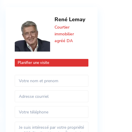
René Lemay
Courtier
immobilier
agréé DA
Planifier une visite