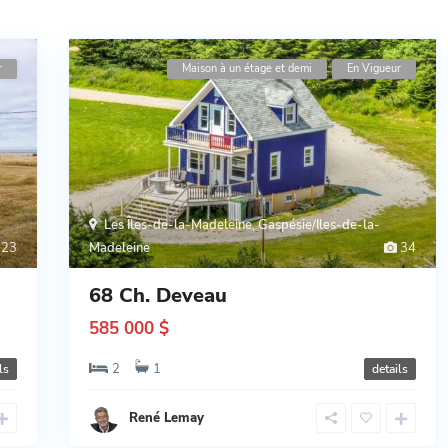
r
Maison à un étage et demi
En Vigueur
Les Îles-de-la-Madeleine
,
Gaspésie/Iles-de-la-
23
Madeleine
34
68 Ch. Deveau
585 000 $
2
1
ls
details
René Lemay