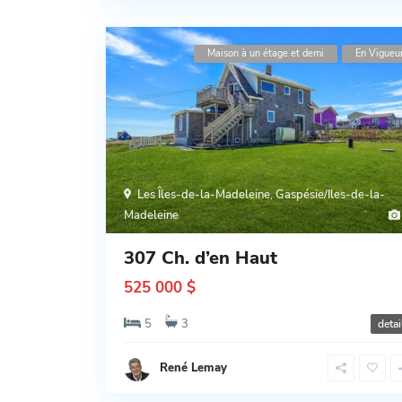
Maison à un étage et demi
En Vigueu
Les Îles-de-la-Madeleine
,
Gaspésie/Iles-de-la-
Madeleine
307 Ch. d’en Haut
525 000 $
5
3
detai
René Lemay