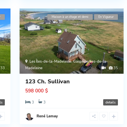
r
Maison à un étage et demi
En Vigueur
Les Îles-de-la-Madeleine
,
Gaspésie/Iles-de-la-
33
Madeleine
35
123 Ch. Sullivan
598 000 $
3
3
ls
details
René Lemay