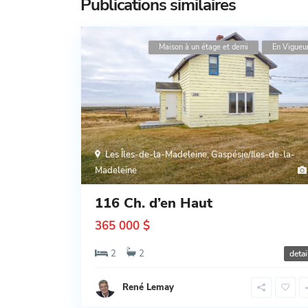
Publications similaires
Maison à un étage et demi
En Vigueu
Les Îles-de-la-Madeleine
,
Gaspésie/Iles-de-la-
Madeleine
116 Ch. d’en Haut
365 000 $
2
2
detai
René Lemay