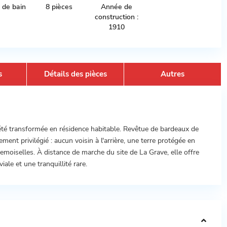
e de bain
8 pièces
Année de
construction :
1910
s
Détails des pièces
Autres
 été transformée en résidence habitable. Revêtue de bardeaux de
ment privilégié : aucun voisin à l'arrière, une terre protégée en
emoiselles. À distance de marche du site de La Grave, elle offre
ale et une tranquillité rare.