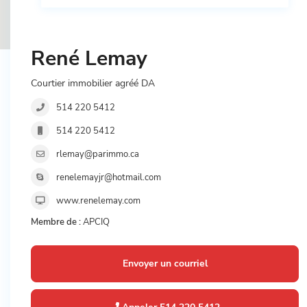
René Lemay
Courtier immobilier agréé DA
514 220 5412
514 220 5412
rlemay@parimmo.ca
renelemayjr@hotmail.com
www.renelemay.com
Membre de :
APCIQ
Envoyer un courriel