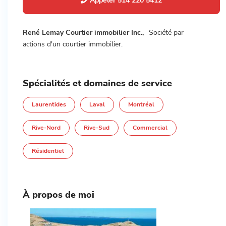
Appeler
514 220 5412
René Lemay Courtier immobilier Inc.,
Société par
actions d'un courtier immobilier.
Spécialités et domaines de service
Laurentides
Laval
Montréal
Rive-Nord
Rive-Sud
Commercial
Résidentiel
À propos de moi