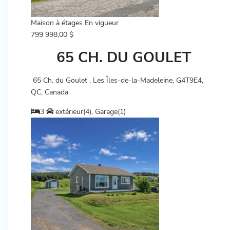
Maison à étages
En vigueur
799 998,00 $
65 CH. DU GOULET
65 Ch. du Goulet , Les Îles-de-la-Madeleine, G4T9E4,
QC, Canada
3
extérieur(4), Garage(1)