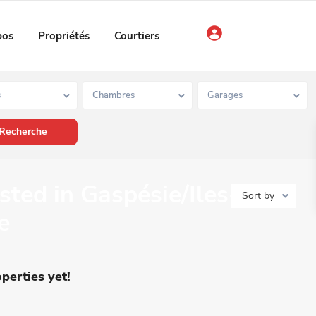
pos
Propriétés
Courtiers
s
Chambres
Garages
isted in Gaspésie/Iles-de-
Sort by
e
perties yet!