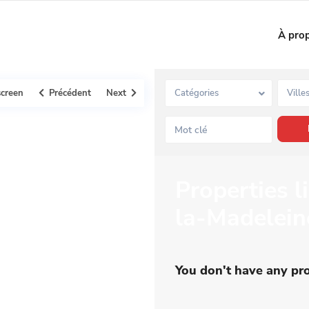
À pro
screen
Précédent
Next
Catégories
Ville
Properties l
la-Madelein
You don't have any pro