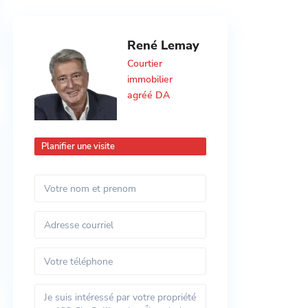
René Lemay
Courtier
immobilier
agréé DA
Planifier une visite