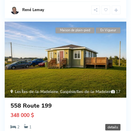
René Lemay
Maison de plain-pied
En Vigueur
Les Îles-de-la-Madeleine
,
Gaspésie/Iles-de-la-Madeleine
17
558 Route 199
348 000 $
2
1
details