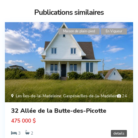
Publications similaires
Maison de plain-pied
En Vigueur
Les Îles-de-la-Madeleine
,
Gaspésie/Iles-de-la-Madeleine
24
32 Allée de la Butte-des-Picotte
475 000 $
3
2
details