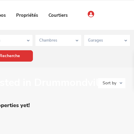
pos
Propriétés
Courtiers
s
Chambres
Garages
listed in Drummondville
Sort by
perties yet!